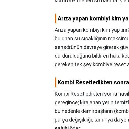
kontrol etmeden su basma işlem
Arıza yapan kombiyi kim yap
Arıza yapan kombiyi kim yaptırır
bulunan su sıcaklığının maksimu
sensörünün devreye girerek güve
durdurulduğunu bildiren hata kod
gereken tek şey kombiye reset a
Kombi Resetledikten sonra n
Kombi Resetledikten sonra nasıl 
gereğince; kiralanan yerin temizli
bu nedenle demirbaşların (kombi, 
parça değişikliği, tamir ya da y
sahibi
öder.