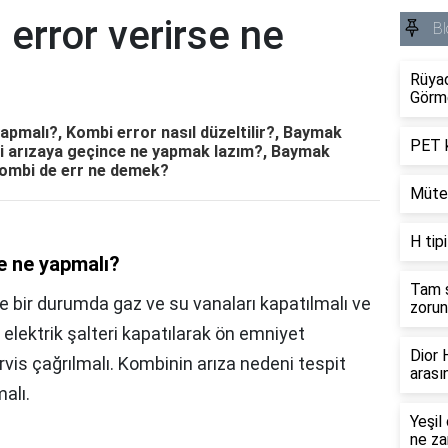
error verirse ne
Bl
Rüyad
Görm
pmalı?, Kombi error nasıl düzeltilir?, Baymak
PET k
 arızaya geçince ne yapmak lazım?, Baymak
 Kombi de err ne demek?
Mütev
H tip
e ne yapmalı?
Tam s
yle bir durumda gaz ve su vanaları kapatılmalı ve
zorun
 elektrik şalteri kapatılarak ön emniyet
Dior
vis çağrılmalı. Kombinin arıza nedeni tespit
arası
alı.
Yeşil
ne za