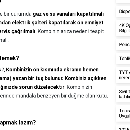
?
Dispe
e bir durumda
gaz ve su vanaları kapatılmalı
ndan elektrik şalteri kapatılarak ön emniyet
4K Ög
Bilgil
rvis çağrılmalı
. Kombinin arıza nedeni tespit
alı.
Pence
 demek?
Tehlik
k?,
Kombinizin ön kısmında ekranın hemen
TYT d
nere
lama) yazan bir tuş bulunur.
Kombiniz açıkken
iğinizde sorun düzelecektir
. Kombinizin
Sivil
zerinde mandala benzeyen bir düğme olan kutu,
katıl
Tenis
Uygul
yapmak lazım?
2025 