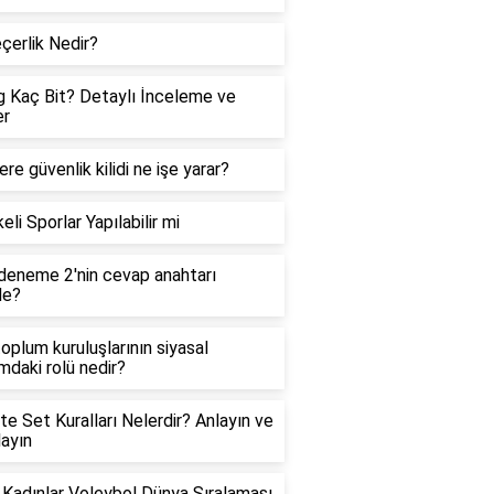
çerlik Nedir?
 Kaç Bit? Detaylı İnceleme ve
er
re güvenlik kilidi ne işe yarar?
eli Sporlar Yapılabilir mi
eneme 2'nin cevap anahtarı
de?
 toplum kuruluşlarının siyasal
ımdaki rolü nedir?
te Set Kuralları Nelerdir? Anlayın ve
ayın
Kadınlar Voleybol Dünya Sıralaması