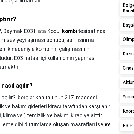
i başlatılmamalı.
Bolge
Kanal
tırır?
Başak
?,
Baymak E03 Hata Kodu;
kombi
tesisatında
Olimp
m seviyeyi aşması sonucu, aşırı ısınma
nlik nedeniyle kombinin çalışmasının
Krema
udur. E03 hatası içi kullanıcının yapması
tmaktır.
Cihaz
Altium
asıl açılır?
Yürüm
açılır?,
borçlar kanunu'nun 317. maddesi
k ve bakım giderleri kiracı tarafından karşılanır.
Koord
klima vs.) temizlik ve bakımı kiracıya aittir.
enileme gibi durumlarda oluşan masrafları ise
ev
FB BJ