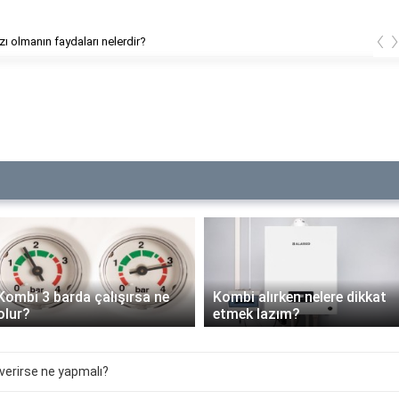
‹
evazı olmanın faydaları nelerdir?
Kombi alırken nelere dikkat
etmek lazım?
ECA kombi F4 hatası n
verirse ne yapmalı?