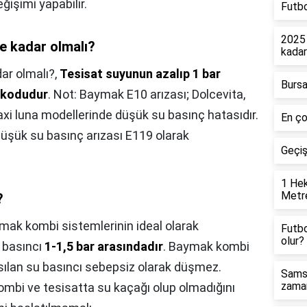
ğişimi yapabilir.
Futbo
2025 
e kadar olmalı?
kada
ar olmalı?,
Tesisat suyunun azalıp 1 bar
Bursa
ı kodudur
. Not: Baymak E10 arızası; Dolcevita,
axi luna modellerinde düşük su basınç hatasıdır.
En ço
düşük su basınç arızası E119 olarak
Geçi
1 Hek
Metre
?
mak kombi sistemlerinin ideal olarak
Futbo
olur?
u basıncı
1-1,5 bar arasındadır
. Baymak kombi
asılan su basıncı sebepsiz olarak düşmez.
Samsu
zaman
mbi ve tesisatta su kaçağı olup olmadığını