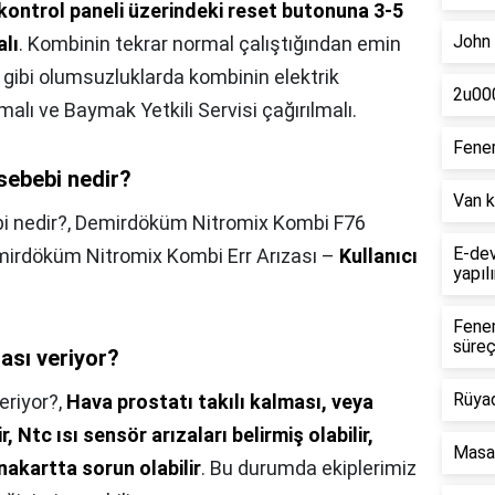
kontrol paneli üzerindeki reset butonuna 3-5
John 
alı
. Kombinin tekrar normal çalıştığından emin
u gibi olumsuzluklarda kombinin elektrik
2u000
alı ve Baymak Yetkili Servisi çağırılmalı.
Fener
sebebi nedir?
Van k
i nedir?,
Demirdöküm Nitromix Kombi F76
E-dev
Demirdöküm Nitromix Kombi Err Arızası –
Kullanıcı
yapılı
Fener
süreç
sı veriyor?
Rüya
riyor?,
Hava prostatı takılı kalması, veya
r,
Ntc ısı sensör arızaları belirmiş olabilir,
Masa 
akartta sorun olabilir
. Bu durumda ekiplerimiz