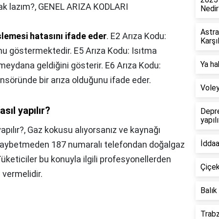
ak lazım?,
GENEL ARIZA KODLARI
Nedir
Astra
slemesi hatasını ifade eder
. E2 Arıza Kodu:
Karşı
u göstermektedir. E5 Arıza Kodu: Isıtma
Ya ha
meydana geldiğini gösterir. E6 Arıza Kodu:
nsöründe bir arıza olduğunu ifade eder.
Voley
ıl yapılır?
Depre
yapıl
pılır?,
Gaz kokusu alıyorsanız ve kaynağı
İddaa
aybetmeden 187 numaralı telefondan doğalgaz
Tüketiciler bu konuyla ilgili profesyonellerden
Çiçek
 vermelidir.
Balık
Trabz