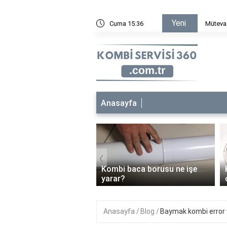
Yeni
ın faydaları nelerdir?
Cuma 15:36
Müt
Anasayfa
‹
Kombi baca borusu ne işe
Kombi 3 barda çalışırsa ne
yarar?
olur?
Anasayfa
Blog
Baymak kombi error 