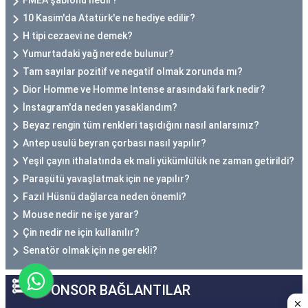
FMEA şablonu nedir?
10 Kasim'da Atatürk'e ne hediye edilir?
H tipi cezaevi ne demek?
Yumurtadaki yağ nerede bulunur?
Tam sayılar pozitif ve negatif olmak zorunda mı?
Dior Homme ve Homme Intense arasındaki fark nedir?
İnstagram'da neden yasaklandım?
Beyaz rengin tüm renkleri taşıdığını nasıl anlarsınız?
Antep usulü beyran çorbası nasıl yapılır?
Yeşil çayın ithalatında ek mali yükümlülük ne zaman getirildi?
Paraşütü yavaşlatmak için ne yapılır?
Fazıl Hüsnü dağlarca neden önemli?
Mouse nedir ne işe yarar?
Çin nedir ne için kullanılır?
Senatör olmak için ne gerekli?
SPONSOR BAĞLANTILAR