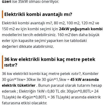
üzeri
ise 35kW olması öneriliyor.
Elektrikli kombi avantajlı mı?
Elektrikli kombi avantajlı mı?,
80 m2, 100 m2, 120 m2 ve
150 m2 ev için kombi seçimi için
24kW yoğuşmalı kombi
modellerini tercih edebilirsiniz. 160 m2'den daha büyük
evler için kapasite seçimi yaparken ise tablodaki
değerleri dikkate alabilirsiniz.
36 kw elektrikli kombi kaç metre petek
ısıtır?
36 kw elektrikli kombi kaç metre petek ısıtır?,
Kombiler
30 gün*1kw= 30kw ile 30 gün*1,5kw =
45 kW arasında
elektrik tüketirler
. Bunun parasal olarak tutarını hesap
edersek ; Elektriğin 1kW ı 0,80 TL dir. 30gün*0,80TL= 24
TL(aylık) ile 45gün*0,80TL = 36 TL(aylık) arasında elektrik
faturasına etkisi olacaktır.