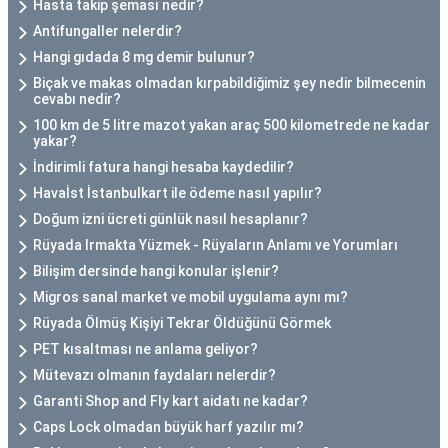
Hasta takip şeması nedir?
Antifungaller nelerdir?
Hangi gıdada 8 mg demir bulunur?
Biçak ve makas olmadan kırpabildiğimiz şey nedir bilmecenin
cevabı nedir?
100 km de 5 litre mazot yakan araç 500 kilometrede ne kadar
yakar?
İndirimli fatura hangi hesaba kaydedilir?
Havaİst İstanbulkart ile ödeme nasıl yapılır?
Doğum izni ücreti günlük nasıl hesaplanır?
Rüyada Irmakta Yüzmek - Rüyaların Anlamı ve Yorumları
Bilişim dersinde hangi konular işlenir?
Migros sanal market ve mobil uygulama aynı mı?
Rüyada Ölmüş Kişiyi Tekrar Öldüğünü Görmek
PET kısaltması ne anlama geliyor?
Mütevazı olmanın faydaları nelerdir?
Garanti Shop and Fly kart aidatı ne kadar?
Caps Lock olmadan büyük harf yazılır mı?