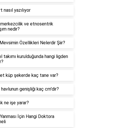
t nasıl yazılıyor
 merkezcilik ve etnosentrik
şım nedir?
Mevsimin Özellikleri Nelerdir Şiir?
l takımı kurulduğunda hangi ligden
r?
et küp şekerde kaç tane var?
 havlunun genişliği kaç cm'dir?
sk ne işe yarar?
Yanması İçin Hangi Doktora
meli