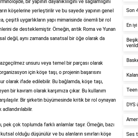
minolojide, bir yapının dayanıklılığını ve sağlamlığını
Son 4
arın köşelerine yerleştirilir ve bu sayede yapının genel
a, çeşitli uygarlıkların yapı mimarisinde önemli bir rol
En iy
lerini de desteklemiştir. Örneğin, antik Roma ve Yunan
al değil, aynı zamanda sanatsal bir öğe olarak da
Beşik
verild
Baske
vazgeçilmez unsuru veya temel bir parçası olarak
 organizasyon için köşe taşı, o projenin başarısını
Kalan
ur olarak ifade edilebilir. Bu bağlamda, köşe taşı,
Teen 
leyen bir kavram olarak karşımıza çıkar. Bu kullanım
rşılaşılır. Bir şirketin büyümesinde kritik bir rol oynayan
DYS ü
 adlandırılabilir.
Ameri
ı, pek çok toplumda farklı anlamlar taşır. Örneğin, bazı
n kutsal olduğu düşünülür ve bu alanların sınırları köşe
Ses t