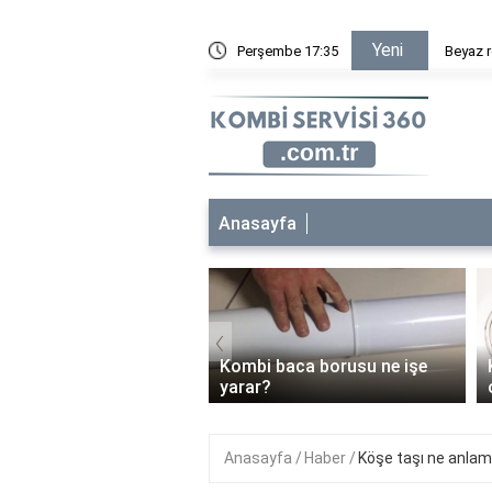
Yeni
en yasaklandım?
Perşembe 17:35
Beyaz r
Anasayfa
‹
 bakımı her yıl
Kombi baca borusu ne işe
malı mı?
yarar?
Anasayfa
Haber
Köşe taşı ne anlam