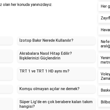
ız olan her konuda yanınızdayız.
Her g
Zayıf
Havan
İzotop Bakır Nerede Kullanılır?
Nefel
aralığ
Akrabalara Nasıl Hitap Edilir?
Yenim
İlişkilerinizi Güçlendirin
metr
TRT 1 ve TRT 1 HD aynı mı?
Voley
Zama
Komşu olmayan açılar ne demek?
Baske
Süper Lig'de en çok berabere kalan takım
Billb
hangisi?