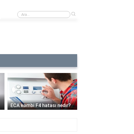
›
Beyaz rengin tüm renkleri taşıdığını nasıl anlarsınız?
›
ECA kombi C6 arızası 
ECA kombi F4 hatası nedir?
demek?