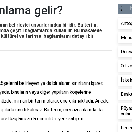
nlama gelir?
H
Antep
anın belirleyici unsurlarından biridir. Bu terim,
da çeşitli bağlamlarda kullanılır. Bu makalede
kültürel ve tarihsel bağlamlarını detaylı bir
Mouse
Dünya
Ot ve
İskel
şelerini belirleyen ya da bir alanın sınırlarını işaret
yada, binaların veya diğer yapıların köşelerine
Baske
müzde, mimari bir terim olarak öne çıkmaktadır. Ancak,
Rüyad
apılarla sınırlı kalmaz. Bu terim, mecazi anlamda da
anlam
ültürel bağlamda da önemli bir yere sahiptir.
Fener