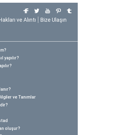
Hakları ve Alıntı
Bize Ulaşın
ım?
l yapılır?
pılır?
lanır?
ilgiler ve Tanımlar
dir?
stad
an oluşur?