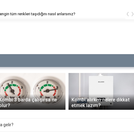
‹
engin tüm renkleri taşıdığını nasıl anlarsınız?
Kombi 3 barda çalışırsa ne
Kombi alırken nelere dikkat
olur?
etmek lazım?
a gelir?