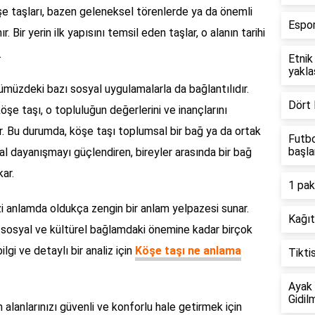
öşe taşları, bazen geleneksel törenlerde ya da önemli
Espor
 Bir yerin ilk yapısını temsil eden taşlar, o alanın tarihi
.
Etnik
yakla
müzdeki bazı sosyal uygulamalarla da bağlantılıdır.
Dört 
öşe taşı, o topluluğun değerlerini ve inançlarını
ir. Bu durumda, köşe taşı toplumsal bir bağ ya da ortak
Futbo
başla
al dayanışmayı güçlendiren, bireyler arasında bir bağ
ar.
1 pak
 anlamda oldukça zengin bir anlam yelpazesi sunar.
Kağıt
, sosyal ve kültürel bağlamdaki önemine kadar birçok
ilgi ve detaylı bir analiz için
Köşe taşı ne anlama
Tikti
Ayak 
Gidil
alanlarınızı güvenli ve konforlu hale getirmek için