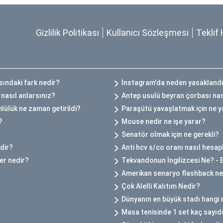
Gizlilik Politikası
Kullanıcı Sözleşmesi
Teklif 
ndaki fark nedir?
İnstagram'da neden yasakland
 nasıl anlarsınız?
Antep usulü beyran çorbası nası
mlülük ne zaman getirildi?
Paraşütü yavaşlatmak için ne ya
?
Mouse nedir ne işe yarar?
Senatör olmak için ne gerekli?
rdir?
Anti hcv s/co oranı nasıl hesap
er nedir?
Tekvandonun İngilizcesi Ne? - B
Amerikan senaryo flashback ne
Çok Alelli Kalıtım Nedir?
Dünyanın en büyük stadı hangi 
Masa tenisinde 1 set kaç sayıd