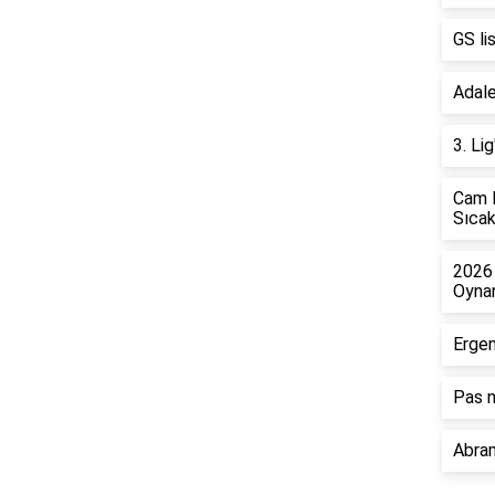
GS li
Adale
3. Li
Cam B
Sıcak
2026 
Oyna
Ergen
Pas n
Abram