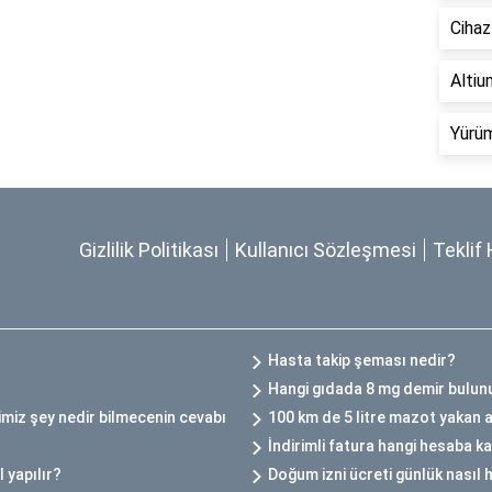
Cihaz
Altium
Yürüm
Gizlilik Politikası
Kullanıcı Sözleşmesi
Teklif 
Hasta takip şeması nedir?
Hangi gıdada 8 mg demir bulun
miz şey nedir bilmecenin cevabı
100 km de 5 litre mazot yakan 
İndirimli fatura hangi hesaba ka
 yapılır?
Doğum izni ücreti günlük nasıl 