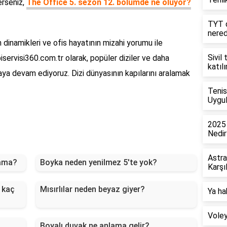
erseniz,
The Office 5. sezon 12. bölümde ne oluyor?
TYT d
nere
 dinamikleri ve ofis hayatının mizahi yorumu ile
Sivil
biservisi360.com.tr olarak, popüler diziler ve daha
katıl
aya devam ediyoruz. Dizi dünyasının kapılarını aralamak
Tenis
Uygul
2025 
Nedir
Astra
lama?
Boyka neden yenilmez 5'te yok?
Karşı
 kaç
Mısırlılar neden beyaz giyer?
Ya ha
Voley
Boyalı duvak ne anlama gelir?