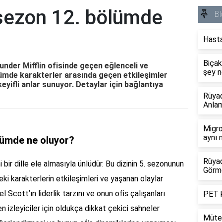
 sezon 12. bölümde
Bl
Hasta
Biçak
under Mifflin ofisinde geçen eğlenceli ve
şey n
ölümde karakterler arasında geçen etkileşimler
 keyifli anlar sunuyor. Detaylar için bağlantıya
Rüyad
Anlam
Migro
aynı 
lümde ne oluyor?
Rüyad
 bir dille ele almasıyla ünlüdür. Bu dizinin 5. sezonunun
Görm
ki karakterlerin etkileşimleri ve yaşanan olaylar
 Scott’ın liderlik tarzını ve onun ofis çalışanları
PET k
n izleyiciler için oldukça dikkat çekici sahneler
Mütev