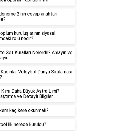
eneme 2'nin cevap anahtarı
de?
 toplum kuruluşlarının siyasal
ımdaki rolü nedir?
te Set Kuralları Nelerdir? Anlayın ve
ayın
Kadınlar Voleybol Dünya Sıralaması
?
 K mı Daha Büyük Astra L mi?
laştırma ve Detaylı Bilgiler
kem kaç kere okunmalı?
bol ilk nerede kuruldu?