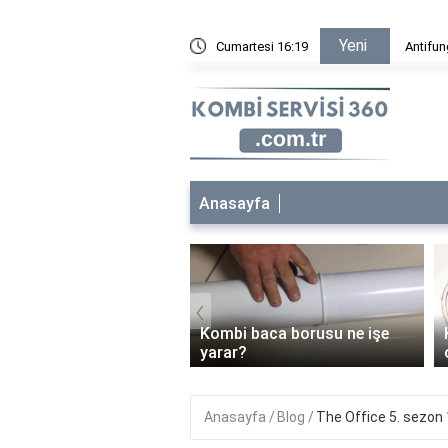
Yeni
ı nedir?
Cumartesi 16:19
Antifun
Anasayfa
‹
 bakımı her yıl
Kombi baca borusu ne işe
malı mı?
yarar?
Anasayfa
Blog
The Office 5. sezon 