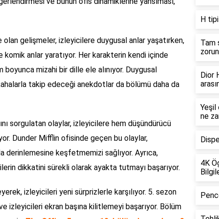
değerlendirmesi ve bunun ofis dinamiklerine yansıması,
H tip
 olan gelişmeler, izleyicilere duygusal anlar yaşatırken,
Tam s
zorun
komik anlar yaratıyor. Her karakterin kendi içinde
 boyunca mizahi bir dille ele alınıyor. Duygusal
Dior
arası
ahkahalarla takip edeceği anekdotlar da bölümü daha da
Yeşil
ne za
rını sorgulatan olaylar, izleyicilere hem düşündürücü
or. Dunder Mifflin ofisinde geçen bu olaylar,
Dispe
a da derinlemesine keşfetmemizi sağlıyor. Ayrıca,
4K Ög
cilerin dikkatini sürekli olarak ayakta tutmayı başarıyor.
Bilgil
yerek, izleyicileri yeni sürprizlerle karşılıyor. 5. sezon
Pence
 izleyicileri ekran başına kilitlemeyi başarıyor. Bölüm
Tehlik