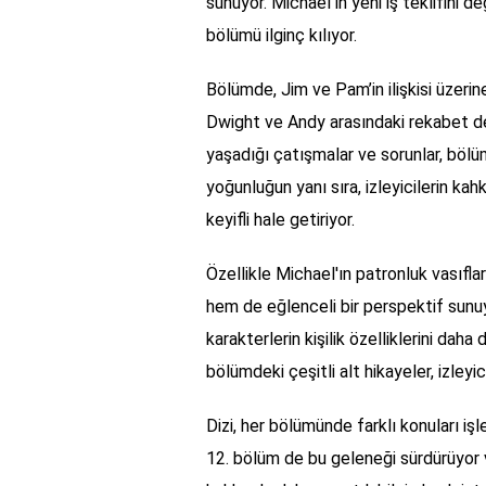
sunuyor. Michael'ın yeni iş teklifini 
bölümü ilginç kılıyor.
Bölümde, Jim ve Pam’in ilişkisi üzerine
Dwight ve Andy arasındaki rekabet de 
yaşadığı çatışmalar ve sorunlar, bölüm
yoğunluğun yanı sıra, izleyicilerin k
keyifli hale getiriyor.
Özellikle Michael'ın patronluk vasıfla
hem de eğlenceli bir perspektif sunuy
karakterlerin kişilik özelliklerini dah
bölümdeki çeşitli alt hikayeler, izleyi
Dizi, her bölümünde farklı konuları işle
12. bölüm de bu geleneği sürdürüyor ve