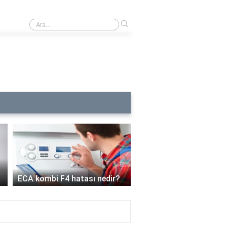
›
Antifungaller nelerdir?
›
ECA kombi C6 arızası 
ECA kombi F4 hatası nedir?
demek?