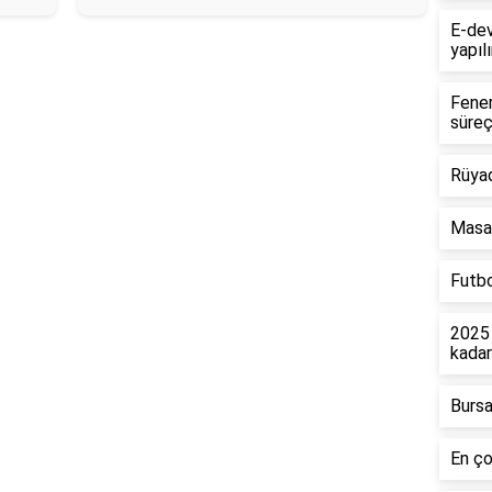
E-dev
yapılı
Fener
süreç
Rüya
Masa 
Futbo
2025 
kada
Bursa
En ço