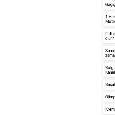
Geçi
1 Hek
Metre
Futbo
olur?
Samsu
zaman
Bolge
Kanal
Başak
Olimp
Krema