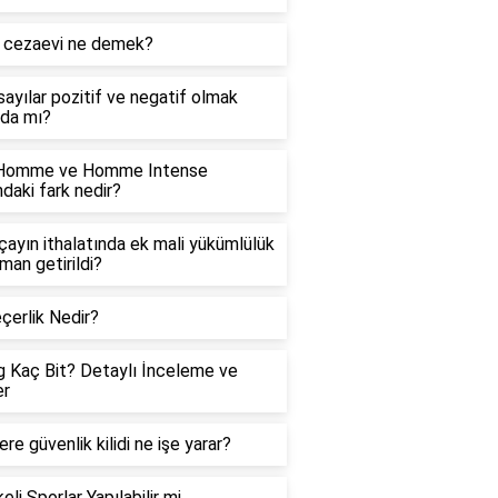
i cezaevi ne demek?
ayılar pozitif ve negatif olmak
da mı?
 Homme ve Homme Intense
ndaki fark nedir?
 çayın ithalatında ek mali yükümlülük
man getirildi?
çerlik Nedir?
 Kaç Bit? Detaylı İnceleme ve
er
re güvenlik kilidi ne işe yarar?
eli Sporlar Yapılabilir mi