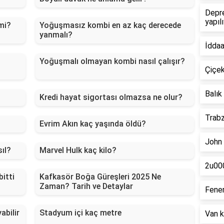
Depre
yapıl
mi?
Yoğuşmasız kombi en az kaç derecede
yanmalı?
İddaa
Yoğuşmalı olmayan kombi nasıl çalışır?
Çiçek
Balık
Kredi hayat sigortası olmazsa ne olur?
Trabz
Evrim Akın kaç yaşında öldü?
John 
ıl?
Marvel Hulk kaç kilo?
2u000
bitti
Kafkasör Boğa Güreşleri 2025 Ne
Zaman? Tarih ve Detaylar
Fener
abilir
Stadyum içi kaç metre
Van k