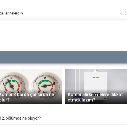
‹
galler nelerdir?
Kombi 3 barda çalışırsa ne
Kombi alırken nelere dikkat
olur?
etmek lazım?
12. bölümde ne oluyor?