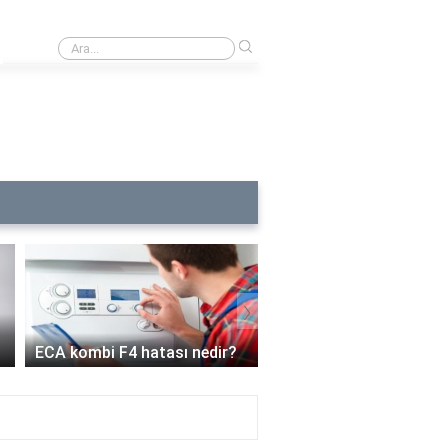
›
Çin nedir ne için kullanılır?
›
ECA kombi C6 arızası 
ECA kombi F4 hatası nedir?
demek?