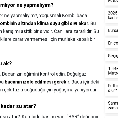
Futbo
mlıyor ne yapmalıyım?
2025 
or ne yapmalıyım?,
Yoğuşmalı Kombi baca
kada
ombinin altından klima suyu gibi sıvı akar
. Bu
Bursa
 karışımı asitik bir sıvıdır. Canlılara zararlıdır. Bu
tkilere zarar vermemesi için mutlaka kapalı bir
En ço
Geçi
u ak?
1 Hek
Metre
,
Bacanızın eğimini kontrol edin. Doğalgaz
rsa
bacanın izole edilmesi gerekir
. Baca içindeki
Futbo
rı çok fazla soğuduğu çin yoğuşma yapıyordur.
olur?
Samsu
kadar su atar?
zaman
 su atar?,
Kombide basınç yani “BAR” değerinin