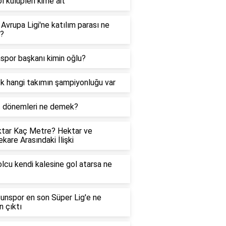
l kulüpleri kime ait
Avrupa Ligi'ne katılım parası ne
r?
spor başkanı kimin oğlu?
k hangi takımın şampiyonluğu var
ş dönemleri ne demek?
tar Kaç Metre? Hektar ve
kare Arasındaki İlişki
lcu kendi kalesine gol atarsa ne
nspor en son Süper Lig'e ne
 çıktı