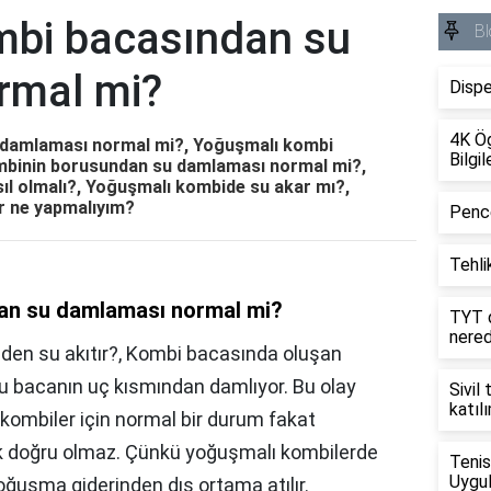
mbi bacasından su
Bl
rmal mi?
Dispe
4K Ög
 damlaması normal mi?, Yoğuşmalı kombi
Bilgil
ombinin borusundan su damlaması normal mi?,
l olmalı?, Yoğuşmalı kombide su akar mı?,
r ne yapmalıyım?
Pence
Tehlik
an su damlaması normal mi?
TYT d
nere
en su akıtır?, Kombi bacasında oluşan
 bacanın uç kısmından damlıyor. Bu olay
Sivil
katıl
ombiler için normal bir durum fakat
k doğru olmaz. Çünkü yoğuşmalı kombilerde
Tenis
Uygul
uşma giderinden dış ortama atılır.