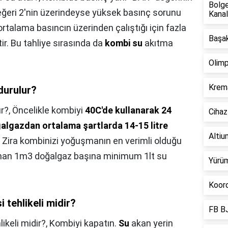
Bolge
değeri 2'nin üzerindeyse yüksek basınç sorunu
Kanal
rtalama basıncın üzerinden çalıştığı için fazla
Başak
ir. Bu tahliye sırasında da
kombi su
akıtma
Olimp
Krema
durulur?
ur?,
Öncelikle kombiyi
40C'de kullanarak 24
Cihaz
algazdan ortalama şartlarda 14-15 litre
Altium
Zira kombinizi yoğuşmanın en verimli olduğu
yanan 1m3 doğalgaz başına minimum 1lt su
Yürüm
Koord
 tehlikeli midir?
FB BJ
ikeli midir?,
Kombiyi kapatın.
Su
akan yerin