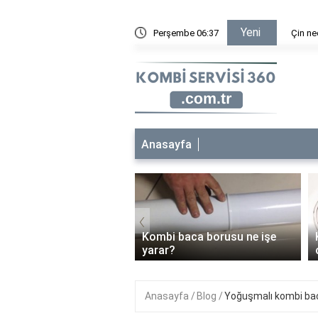
Yeni
e yarar?
Perşembe 06:37
Çin nedi
Anasayfa
‹
 bakımı her yıl
Kombi baca borusu ne işe
malı mı?
yarar?
Anasayfa
Blog
Yoğuşmalı kombi ba