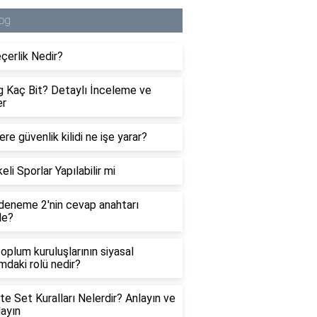
og
çerlik Nedir?
 Kaç Bit? Detaylı İnceleme ve
er
re güvenlik kilidi ne işe yarar?
eli Sporlar Yapılabilir mi
eneme 2'nin cevap anahtarı
de?
 toplum kuruluşlarının siyasal
ımdaki rolü nedir?
te Set Kuralları Nelerdir? Anlayın ve
ayın