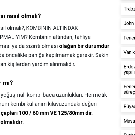
Trabz
ı nasıl olmalı?
John 
ıl olmalı?,
KOMBİNİN ALTINDAKİ
ALIYIM? Kombinin altından, tahliye
Fener
ası ya da sızıntı olması
olağan bir durumdur
.
Van k
ında öncelikle paniğe kapılmamak gerekir. Sakin
an kişilerden yardım alınmalıdır.
E-dev
yapılı
r mı?
Fener
süreç
,
yoğuşmalı kombi baca uzunlukları: Hermetik
um kombı kullanım kılavuzundaki değeri
Rüya
 çapları 100 / 60 mm VE 125/80mm dir.
Masa 
 olmalıdır
.