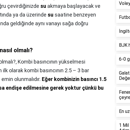
Voley
oğru çevirdiğinizde
su
akmaya başlayacak ve
ltında ya da üzerinde
su
saatine benzeyen
Futb
nda geldiğinde aynı vanayı sağa doğru
İngil
BJK h
nasıl olmalı?
6-0 go
olmalı?,
Kombi basıncının yükselmesi
lk olarak kombi basıncının 2.5 – 3 bar
Galat
Değer
 emin olunmalıdır.
Eğer kombinizin basıncı 1.5
sa endişe edilmesine gerek yoktur çünkü bu
Fener
çeyre
En uz
1 Mil